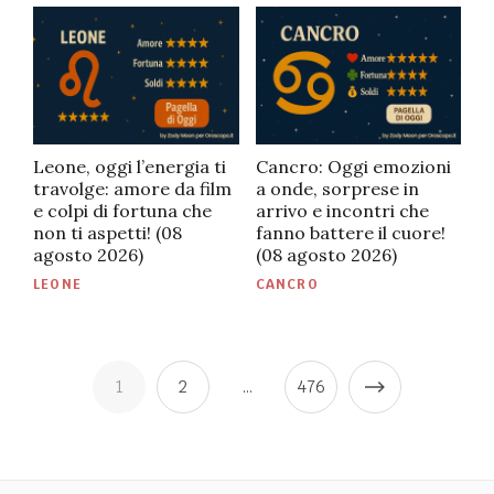
Leone, oggi l’energia ti
Cancro: Oggi emozioni
travolge: amore da film
a onde, sorprese in
e colpi di fortuna che
arrivo e incontri che
non ti aspetti! (08
fanno battere il cuore!
agosto 2026)
(08 agosto 2026)
PUBBLICATO
PUBBLICATO
LEONE
CANCRO
IN
IN
Paginazione
1
2
…
476
degli
articoli