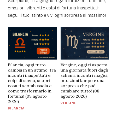
Scorpione, il 10 giugno regala intuizioni fulminee,
emozioni vibranti e colpi di fortuna inaspettati:
segui il tuo istinto e vivi ogni sorpresa al massimo!
Bilancia, oggi tutto
Vergine, oggi ti aspetta
cambia in un attimo: tra
una giornata fuori dagli
incontri inaspettati e
schemi: incontri magici,
colpi di scena, scopri
intuizioni lampo e una
cosa ti scombussola e
sorpresa che può
come trasformarlo in
cambiare tutto! (08
fortuna! (08 agosto
agosto 2026)
2026)
PUBBLICATO
VERGINE
IN
PUBBLICATO
BILANCIA
IN