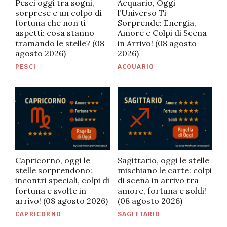
Pesci oggi tra sogni,
Acquario, Oggi
sorprese e un colpo di
l’Universo Ti
fortuna che non ti
Sorprende: Energia,
aspetti: cosa stanno
Amore e Colpi di Scena
tramando le stelle? (08
in Arrivo! (08 agosto
agosto 2026)
2026)
PUBBLICATO
PUBBLICATO
PESCI
ACQUARIO
IN
IN
Capricorno, oggi le
Sagittario, oggi le stelle
stelle sorprendono:
mischiano le carte: colpi
incontri speciali, colpi di
di scena in arrivo tra
fortuna e svolte in
amore, fortuna e soldi!
arrivo! (08 agosto 2026)
(08 agosto 2026)
PUBBLICATO
PUBBLICATO
CAPRICORNO
SAGITTARIO
IN
IN