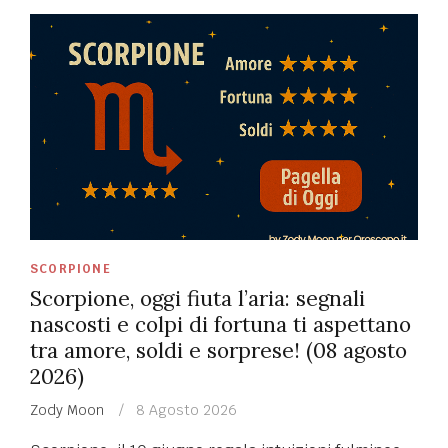
PUBBLICATO
SCORPIONE
IN
Scorpione, oggi fiuta l’aria: segnali
nascosti e colpi di fortuna ti aspettano
tra amore, soldi e sorprese! (08 agosto
2026)
Scritto
Zody Moon
8 Agosto 2026
il